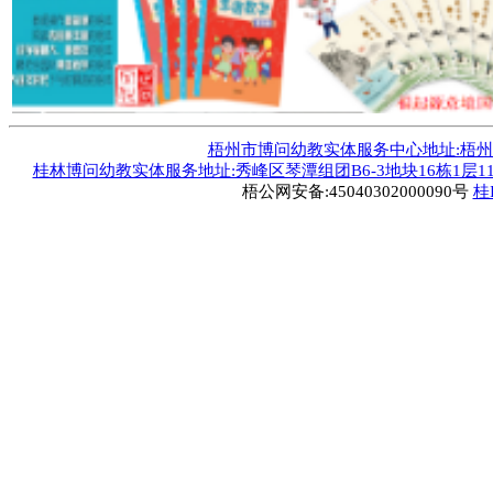
梧州市博问幼教实体服务中心地址:梧州市毅德
桂林博问幼教实体服务地址:秀峰区琴潭组团B6-3地块16栋1层1
梧公网安备:45040302000090号
桂I