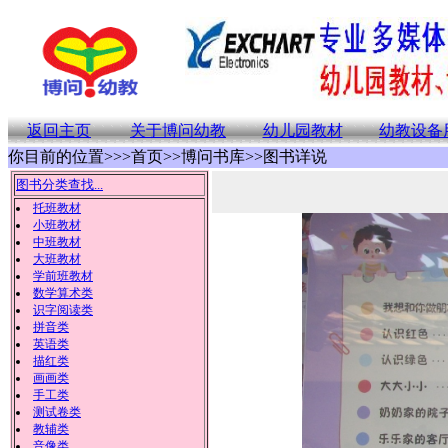
返回主页
关于博问幼教
幼儿园教材
幼教设备
你目前的位置>>>首页>>博问书库>>图书详说
图书分类查找...
托班教材
小班教材
中班教材
大班教材
学前班教材
数学算术类
识字阅读类
拼音类
英语类
描红类
画画类
手工类
测试卷类
教辅类
音像类